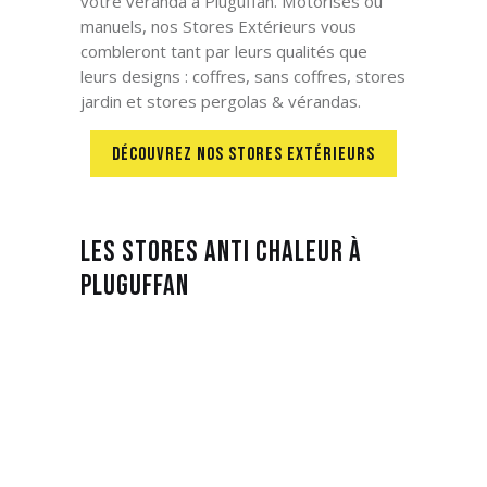
votre véranda à Pluguffan
.
Motorisés ou
manuels, nos Stores Extérieurs vous
combleront tant par leurs qualités que
leurs designs : coffres, sans coffres, stores
jardin et stores pergolas & vérandas.
DÉCOUVREZ NOS STORES EXTÉRIEURS
Les Stores Anti Chaleur à
Pluguffan
Les Stores Anti Chaleur sur-mesure vous
permettront de vous protéger de l’effet
de serre dans votre intérieur à Pluguffan
.
Motorisés ou manuels, opaques, tamisants
ou occultants, nos Stores Anti Chaleur vous
combleront tant par leur efficacité que leur
design : stores de toiture, stores verticaux