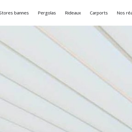
Stores bannes
Pergolas
Rideaux
Carports
Nos réa