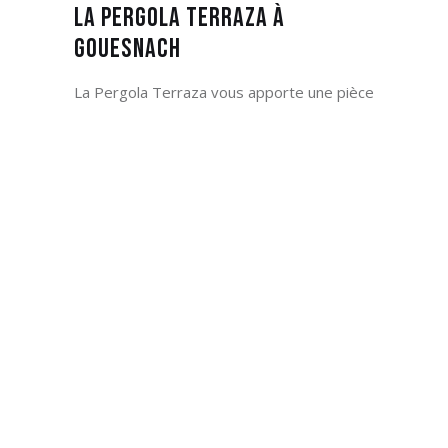
La Pergola Terraza à
Gouesnach
La Pergola Terraza vous apporte une pièce
supplémentaire et lumineuse à votre
maison à Gouesnach grâce à ses parois de
verre. La structure de la Pergola Terraza
en aluminium vous apporte une forte
stabilité.
DÉCOUVREZ NOS PERGOLAS TERRAZA
La Pergola Terraza Pure à
Gouesnach
La Pergola Terraza Pure que vous pouvez
découvrir à Gouesnach. est dotée d’un toit