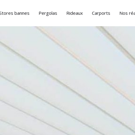
Stores bannes
Pergolas
Rideaux
Carports
Nos réa